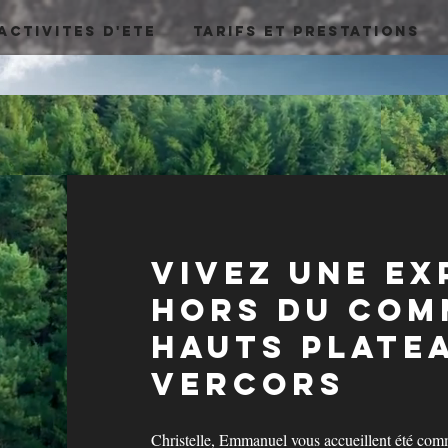
ACTIVITES D'ETE
TARIFS ET PRESTATIONS
vivez une ex
hors du co
hauts pl
ate
vercors
Christelle, Emmanuel vous accueillent été comm