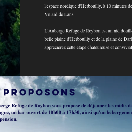
l'espace nordique d'Herbouilly, à 10 minutes d
Villard de Lans
L'Auberge Refuge de Roybon est un nid douillet 
belle plaine d'Herbouilly et de la plaine de Da
apprécierez cette étape chaleureuse et convivia
 proposons
erge Refuge de Roybon vous propose de déjeuner les midis d
gne, un bar ouvert de 10h00 à 17h30, ainsi qu'un hébergemen
pension.