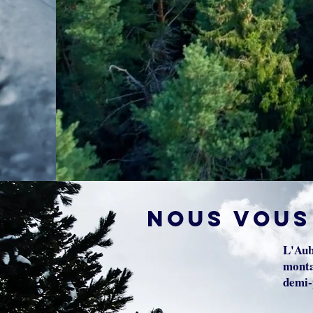
nous vous
L'Aub
monta
demi-