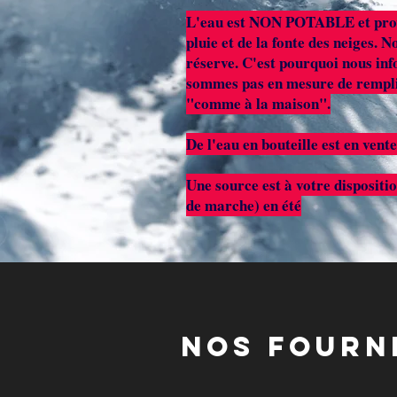
L'eau est NON POTABLE et provi
pluie et de la fonte des neiges. 
réserve. C'est pourquoi nous inf
sommes pas en mesure de remplir
"comme à la maison".
De l'eau en bouteille est en vente
Une source est à votre dispositi
de marche) en été
nos fourn