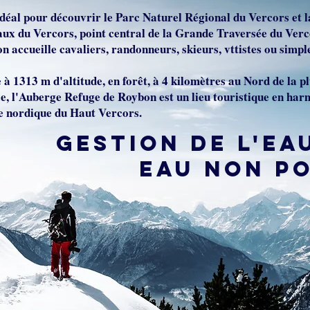
idéal pour découvrir le Parc Naturel Régional du Vercors et 
aux du Vercors, point central de la Grande Traversée du Ver
n accueille cavaliers, randonneurs, skieurs, vttistes ou simp
e à 1313 m d'altitude, en forêt, à 4 kilomètres au Nord de la p
e, l'Auberge Refuge de Roybon est un lieu touristique en har
te nordique du Haut Vercors.
GESTION DE L'EA
EAU NON P